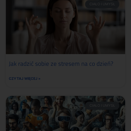
CIAŁO I UMYSŁ
Jak radzić sobie ze stresem na co dzień?
CZYTAJ WIĘCEJ »
CIAŁO I UMYSŁ