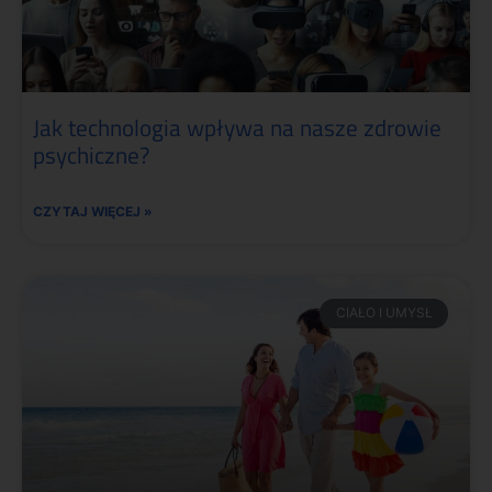
Jak technologia wpływa na nasze zdrowie
psychiczne?
CZYTAJ WIĘCEJ »
CIAŁO I UMYSŁ